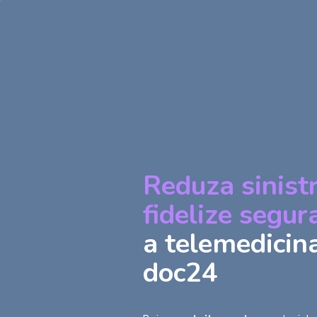
Reduza sinist
fidelize segu
a telemedicin
doc24