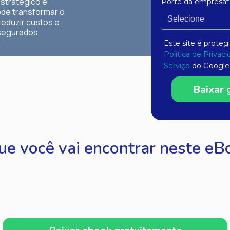
estratégico e
Porte da empresa*
de transformar o
reduzir custos e
 segurados
Este site é prote
Política de Privac
Serviço
do Google 
Baixar 
ue você vai encontrar neste eB