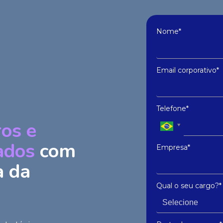
Nome*
Email corporativo*
Telefone*
ros e
rados
com
Empresa*
a da
Qual o seu cargo?*