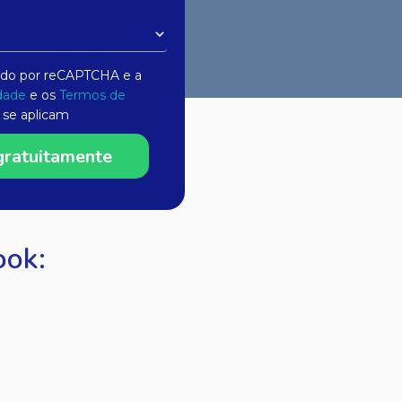
gido por reCAPTCHA e a
idade
e os
Termos de
se aplicam
gratuitamente
ook: